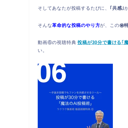
そしてあなたが投稿するたびに、
｢共感｣
そんな
革命的な投稿のやり方
が、この
㊙
動画⑥の視聴特典
投稿が30分で書ける｢魔
い。