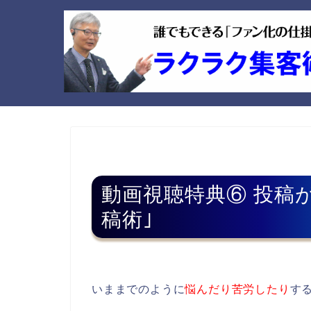
動画視聴特典⑥ 投稿が
稿術｣
いままでのように
悩んだり苦労したり
す