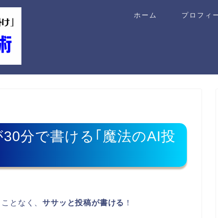
ホーム
プロフィ
30分で書ける｢魔法のAI投
ることなく、
ササッと投稿が書ける
！