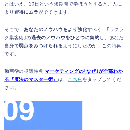
とはいえ、10日という短期間で学ぼうとすると、人に
より
習得にムラ
がでてきます。
そこで、
あなたのノウハウをより強化
すべく、｢ラクラ
ク集客術｣の
過去のノウハウをひとつに集約
し、あなた
自身で
弱点をみつけられる
ようにしたのが、この特典
です。
動画⑨の視聴特典
マーケティングの｢なぜ｣が全部わか
る『魔法のマスター術』
は、
こちら
をタップしてくだ
さい。