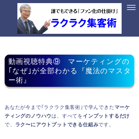
動画視聴特典⑨ マーケティングの
｢なぜ｣が全部わかる『魔法のマスタ
ー術』
あなたが今まで｢ラクラク集客術｣で学んできた
マーケ
ティングのノウハウ
は、すべてを
インプットするだけ
で、
ラク〜にアウトプットできる仕組み
です。