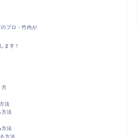
グのプロ・竹内が
します！
り方
方法
る方法
る
方法
る方法