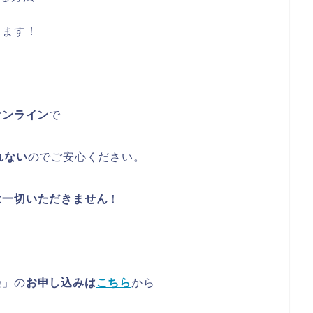
します！
オンライン
で
れない
のでご安心ください。
は一切いただきません
！
会
」の
お申し込みは
こちら
から