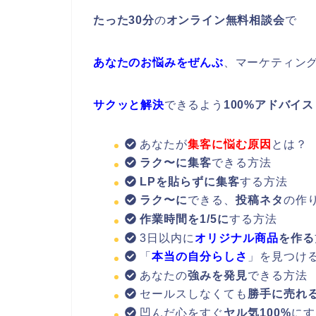
たった30分
の
オンライン無料相談会
で
あなたのお悩みをぜんぶ
、マーケティン
サクッと解決
できるよう
100%アドバイス
あなたが
集客に悩む原因
とは？
ラク〜に集客
できる方法
LPを貼らずに集客
する方法
ラク〜に
できる、
投稿ネタ
の作
作業時間を1/5に
する方法
3日以内に
オリジナル商品
を作る
「
本当の自分らしさ
」を見つけ
あなたの
強みを発見
できる方法
セールスしなくても
勝手に売れ
凹んだ心をすぐ
ヤル気100%
にす