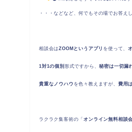
・・・などなど、何でもその場でお答え
相談会は
ZOOMというアプリ
を使って、
1対1の個別
形式ですから、
秘密は一切漏
貴重なノウハウ
を色々教えますが、
費用
ラクラク集客術の「
オンライン無料相談