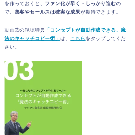
を作っておくと、
ファン化が早く・しっかり進む
の
で、
集客やセールスは確実な成果
が期待できます。
動画③の視聴特典
「コンセプトが自動作成できる、魔
法のキャッチコピー術」
は、
こちら
をタップしてくだ
さい。