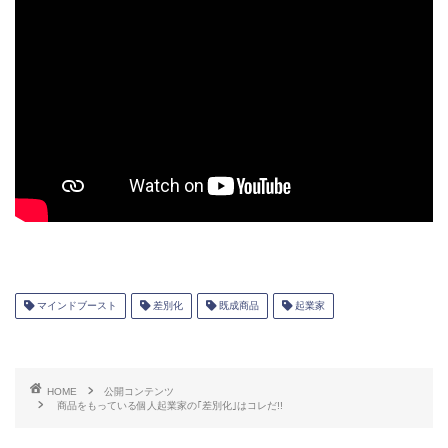
マインドブースト
差別化
既成商品
起業家
HOME
公開コンテンツ
商品をもっている個人起業家の｢差別化｣はコレだ!!