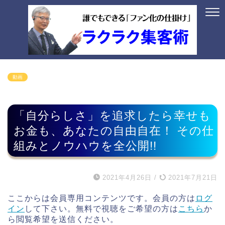
動画
「自分らしさ」を追求したら幸せも
お金も、あなたの自由自在！ その仕
組みとノウハウを全公開!!
2021年4月26日
/
2021年7月21日
ここからは会員専用コンテンツです。会員の方は
ログ
イン
して下さい。無料で視聴をご希望の方は
こちら
か
ら閲覧希望を送信ください。