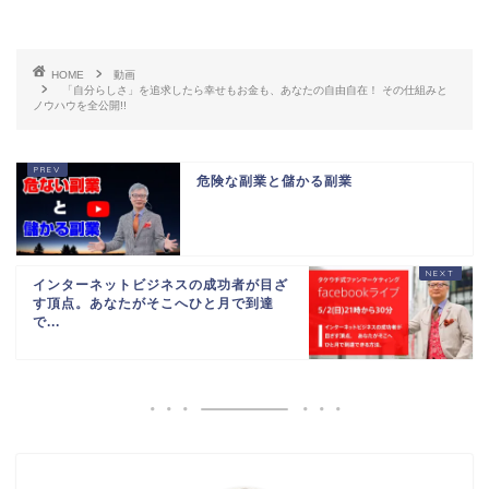
HOME
動画
「自分らしさ」を追求したら幸せもお金も、あなたの自由自在！ その仕組みと
ノウハウを全公開!!
危険な副業と儲かる副業
インターネットビジネスの成功者が目ざ
す頂点。あなたがそこへひと月で到達
で...